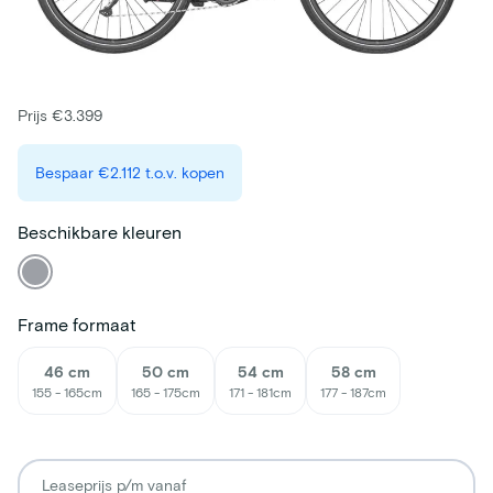
Prijs €3.399
Bespaar
€2.112
t.o.v. kopen
Beschikbare kleuren
Frame formaat
46 cm
50 cm
54 cm
58 cm
155 - 165cm
165 - 175cm
171 - 181cm
177 - 187cm
Leaseprijs p/m vanaf