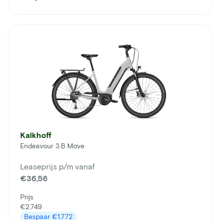
Kalkhoff
Endeavour 3.B Move
Leaseprijs p/m vanaf
€36,56
Prijs
€2.749
Bespaar
€1.772