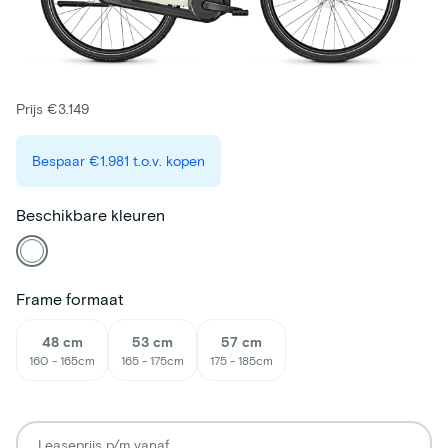
Prijs €3.149
Bespaar
€1.981
t.o.v. kopen
Beschikbare kleuren
Frame formaat
48 cm
53 cm
57 cm
160 - 165cm
165 - 175cm
175 - 185cm
Leaseprijs p/m vanaf