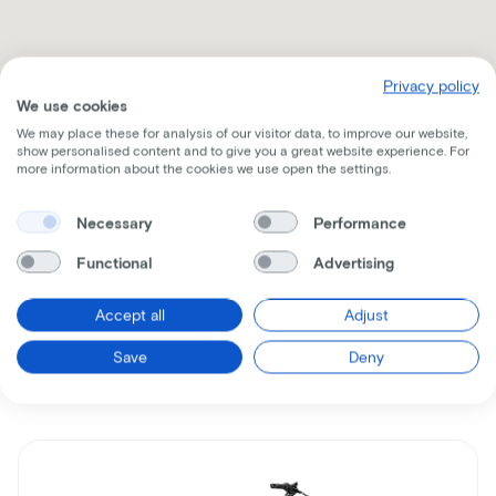
Privacy policy
We use cookies
We may place these for analysis of our visitor data, to improve our website,
Ontvang alle nodige informatie per mail
show personalised content and to give you a great website experience. For
more information about the cookies we use open the settings.
Necessary
Performance
Functional
Advertising
Vergelijkbare
Accept all
Adjust
fietsen
Save
Deny