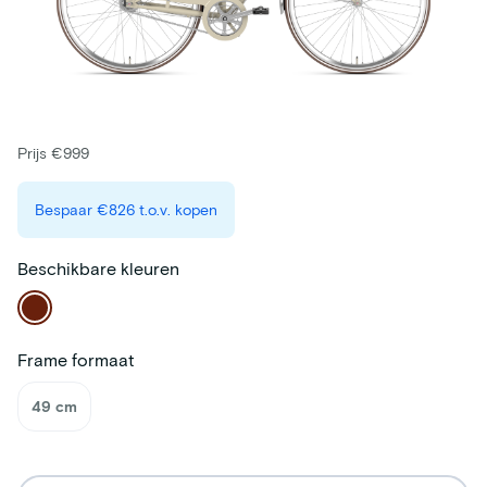
Prijs €999
Bespaar
€826
t.o.v. kopen
Beschikbare kleuren
Frame formaat
49 cm