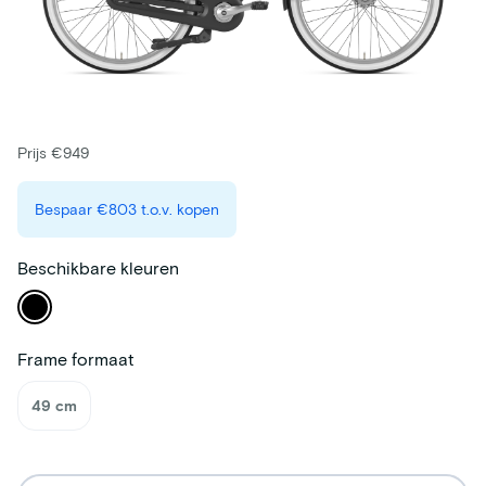
Prijs €949
Bespaar
€803
t.o.v. kopen
Beschikbare kleuren
Frame formaat
49 cm