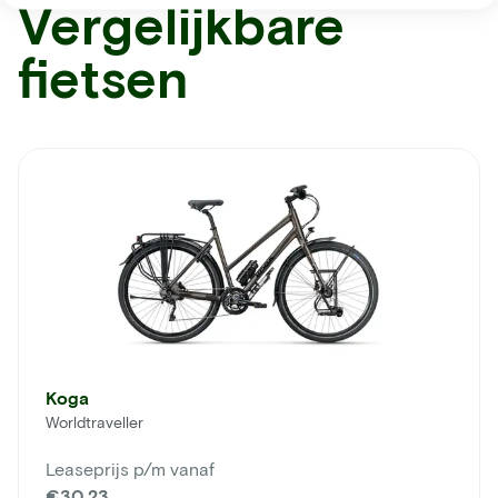
Vergelijkbare
fietsen
Koga
Worldtraveller
Leaseprijs p/m vanaf
€30,23