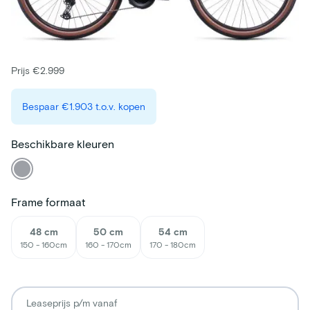
Prijs €2.999
Bespaar
€1.903
t.o.v. kopen
Beschikbare kleuren
Frame formaat
48 cm
50 cm
54 cm
150 - 160cm
160 - 170cm
170 - 180cm
Leaseprijs p/m vanaf