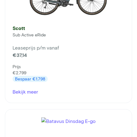
Scott
Sub Active eRide
Leaseprijs p/m vanaf
€37,14
Prijs
€2.799
Bespaar
€1.798
Bekijk meer