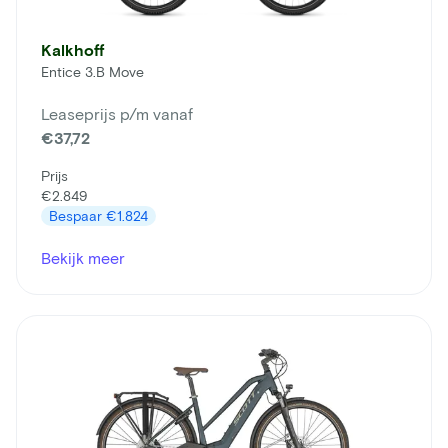
Kalkhoff
Entice 3.B Move
Leaseprijs p/m vanaf
€37,72
Prijs
€2.849
Bespaar
€1.824
Bekijk meer