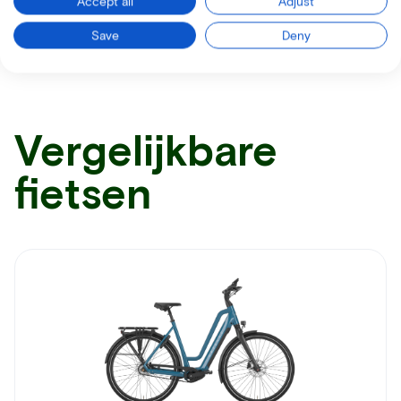
Accept all
Adjust
Ontvang alle nodige informatie per mail
Save
Deny
Vergelijkbare
fietsen