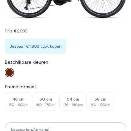
Prijs €2.999
Bespaar
€1.903
t.o.v. kopen
Beschikbare kleuren
Frame formaat
48 cm
50 cm
54 cm
58 cm
150 - 160cm
160 - 170cm
170 - 180cm
180 - 190cm
Leaseprijs p/m vanaf