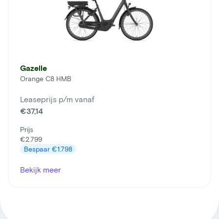
Gazelle
Orange C8 HMB
Leaseprijs p/m vanaf
€37,14
Prijs
€2.799
Bespaar
€1.798
Bekijk meer