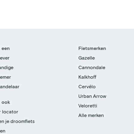
n een
Fietsmerken
ever
Gazelle
tandige
Cannondale
nemer
Kalkhoff
handelaar
Cervélo
Urban Arrow
k ook
Veloretti
r locator
Alle merken
en je droomfiets
gen