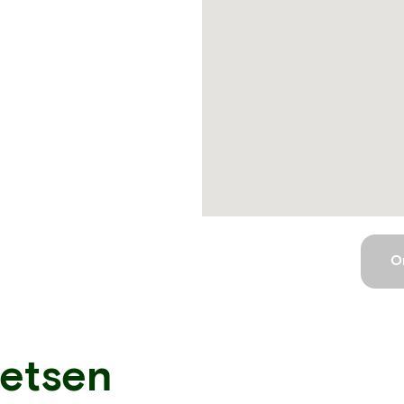
O
ietsen