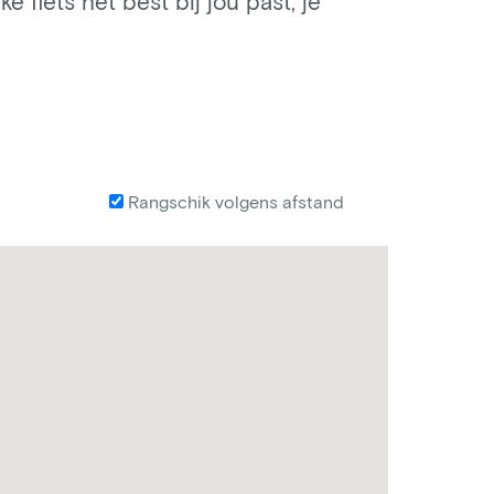
e fiets het best bij jou past, je
Rangschik volgens afstand