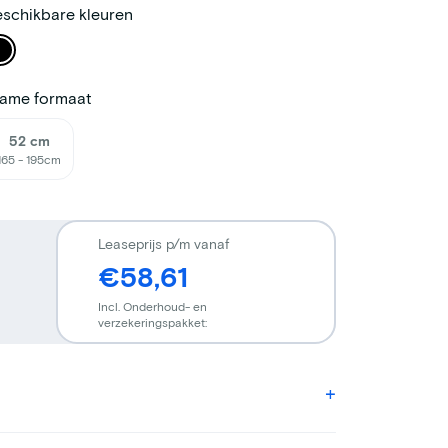
schikbare kleuren
rame formaat
52 cm
165 - 195cm
Leaseprijs p/m vanaf
€58,61
Incl. Onderhoud- en
verzekeringspakket: