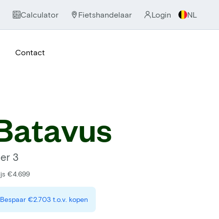
Calculator
Fietshandelaar
Login
NL
Contact
Batavus
ier 3
ijs €4.699
Bespaar
€2.703
t.o.v. kopen