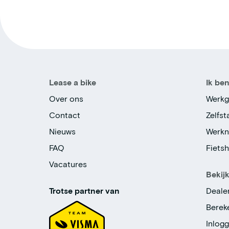
Lease a bike
Ik be
Over ons
Werkg
Contact
Zelfs
Nieuws
Werk
FAQ
Fiets
Vacatures
Bekij
Trotse partner van
Deale
Berek
Inlog