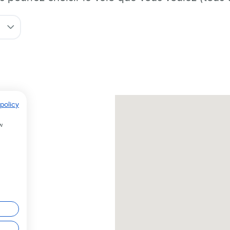
policy
w