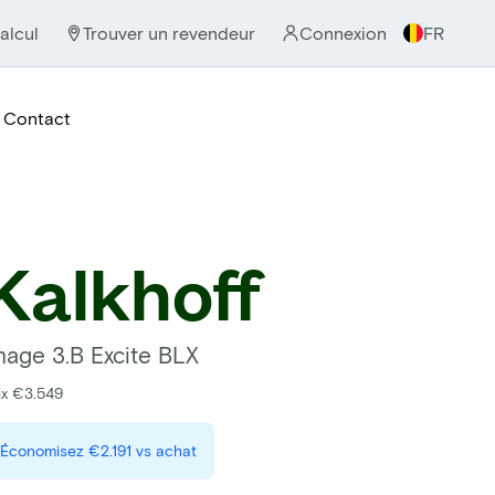
alcul
Trouver un revendeur
Connexion
FR
Contact
Kalkhoff
mage 3.B Excite BLX
ix €3.549
Économisez
€2.191
vs achat