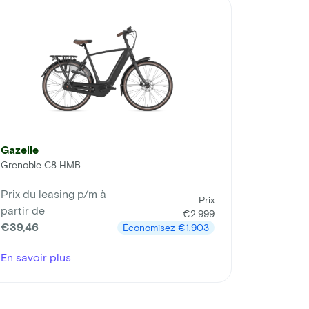
Gazelle
Grenoble C8 HMB
Prix du leasing p/m à
Prix
partir de
€2.999
€39,46
Économisez
€1.903
En savoir plus