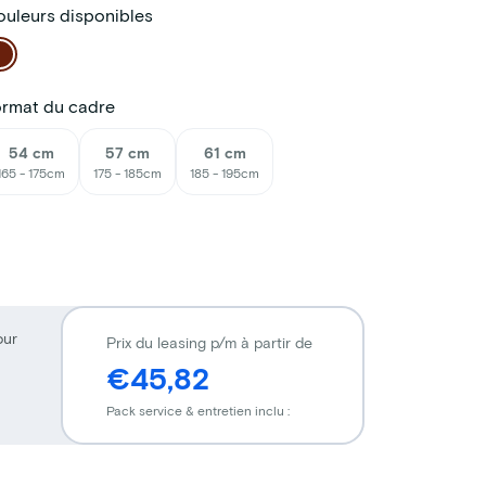
uleurs disponibles
ormat du cadre
54 cm
57 cm
61 cm
165 - 175cm
175 - 185cm
185 - 195cm
our
Prix du leasing p/m à partir de
€45,82
Pack service & entretien inclu :