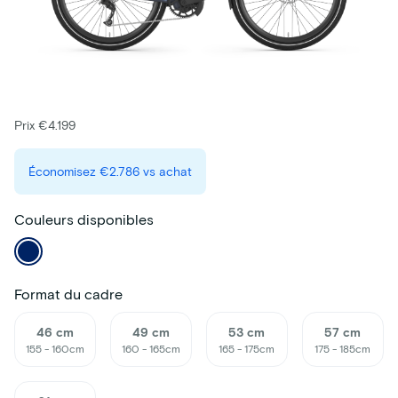
Prix €4.199
Économisez
€2.786
vs achat
Couleurs disponibles
Format du cadre
46 cm
49 cm
53 cm
57 cm
155 - 160cm
160 - 165cm
165 - 175cm
175 - 185cm