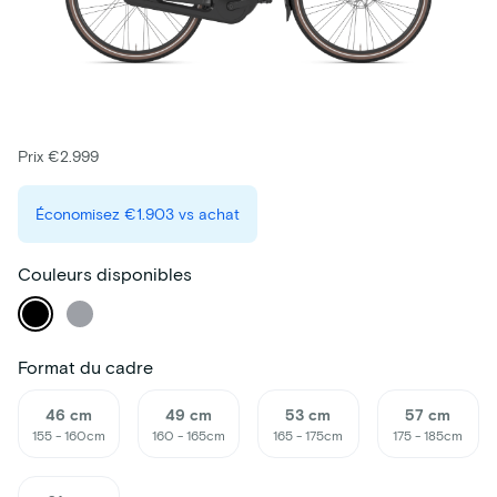
Prix €2.999
Économisez
€1.903
vs achat
Couleurs disponibles
Format du cadre
46 cm
49 cm
53 cm
57 cm
155 - 160cm
160 - 165cm
165 - 175cm
175 - 185cm