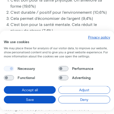
forme (19,6%)
C'est durable / positif pour l'environnement (10,6%)
Cela permet d'économiser de l'argent (9,4%)
C'est bon pour la santé mentale. Cela réduit le
niveau de stress (7,4%)
On n'est plus dans les embouteillages (6%)
Privacy policy
We use cookies
We may place these for analysis of our visitor data, to improve our website,
show personalised content and to give you a great website experience. For
Près de la moitié des travailleurs belges (44,4%)
more information about the cookies we use open the settings.
considèrent même qu'il y aurait moins de "burnout" s'ils
étaient plus nombreux à utiliser le vélo pour se rendre
Necessary
Performance
au travail.
Functional
Advertising
“
Les déplacements professionnels à vélo et le leasing de
Accept all
Adjust
bicyclettes gagnent en popularité: cette année, on
comptabilise déjà jusqu'à 126% de leasings de vélos de
Save
Deny
plus que l'an dernier. Les entreprises ayant recours au
leasing de vélos pour maintenir la motivation,