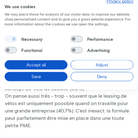
Privacy policy
We use cookies
temps au volant s'ils pouvaient obtenir le ‘vélo de leurs
rêves' par l'intermédiaire de leur employeur. Aujourd'hui,
We may place these for analysis of our visitor data, to improve our website,
show personalised content and to give you a great website experience. For
ce n'est le cas que pour 13,9% des travailleurs. Plus de 4
more information about the cookies we use open the settings.
salariés sur 10 (43%) indiquent que leur employeur ne
serait pas du tout ouvert à l'idée s'ils introduisaient une
Necessary
Performance
demande en ce sens. Seules 19,8% des personnes
Functional
Advertising
interrogées jugent que leur patron serait prêt à
l'accepter et elles sont 37,2% à laisser ce sujet sans
Accept all
Adjust
réponse. La réticence des employeurs viendrait d'abord
du coût engendré (28,2%), de la procédure à mettre en
Save
Deny
œuvre (15,4%) et du fait qu'ils ne connaissent pas le
concept de 'vélo de société' (9,5%).
On pense aussi très - trop - souvent que le leasing de
vélos est uniquement possible quand on travaille pour
une grande entreprise (40,7%). C'est inexact: la formule
peut parfaitement être mise en place dans une toute
petite PME.