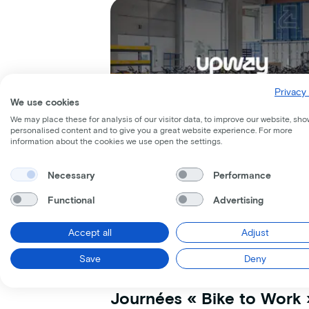
Privacy 
We use cookies
We may place these for analysis of our visitor data, to improve our website, sho
personalised content and to give you a great website experience. For more
information about the cookies we use open the settings.
Necessary
Performance
Functional
Advertising
Accept all
Adjust
Save
Deny
Lease a Bike
Journées « Bike to Work 