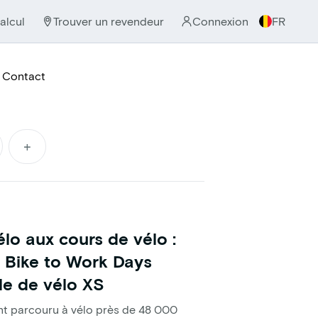
alcul
Trouver un revendeur
Connexion
FR
Contact
+
élo aux cours de vélo :
 Bike to Work Days
ole de vélo XS
nt parcouru à vélo près de 48 000