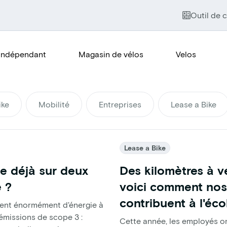
Outil de c
Indépendant
Magasin de vélos
Velos
ike
Mobilité
Entreprises
Lease a Bike
Lease a Bike
le déjà sur deux
Des kilomètres à v
e ?
voici comment nos
contribuent à l'éc
rent énormément d'énergie à
'émissions de scope 3 :
Cette année, les employés o