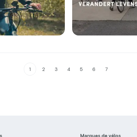
1
2
3
4
5
6
7
s
Marques de vélos