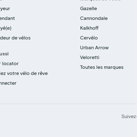
yeur
Gazelle
endant
Cannondale
yé(e)
Kalkhoff
deur de vélos
Cervélo
Urban Arrow
ussi
Veloretti
r locator
Toutes les marques
ez votre vélo de rêve
nnecter
Suivez