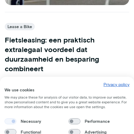
Lease a Bike
Fietsleasing: een praktisch
extralegaal voordeel dat
duurzaamheid en besparing
combineert
Ontdek hoe fietsleasing van Lease a Bike een
Privacy policy
aantrekkelijk extralegaal voordeel is dat bijdraagt aan
We use cookies
financieel welzijn, minder transportkosten, en fiscale
We may place these for analysis of our visitor data, to improve our website,
voordelen biedt voor werknemers en werkgevers.
show personalised content and to give you a great website experience. For
more information about the cookies we use open the settings.
29 augustus 2024
1 Minuten
Necessary
Performance
Functional
Advertising