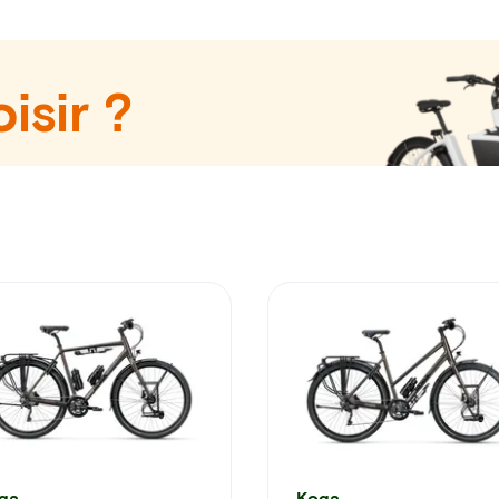
isir ?
ga
Koga