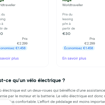
ldtraveller
Worldtraveller
x du
Prix du
sing
leasing
 à
p/m à
tir de
partir de
30
€30
Prix
Prix
€2.299
€2.299
conomisez
€1.458
Économisez
€1.458
savoir plus
En savoir plus
st-ce qu’un vélo électrique ?
o électrique est un deux-roues qui bénéficie d’une assistance
urnie par le moteur et la batterie. Le vélo électrique est don
up plus confortable. L’effort de pédalage est moins importan