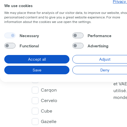
Privacy 
We use cookies
We may place these for analysis of our visitor data, to improve our website, sho
Spee
personalised content and to give you a great website experience. For more
information about the cookies we use open the settings.
Modèle de cadre
Plus r
Necessary
Performance
vitess
électr
Functional
Advertising
Bas
Moyen
Haut
Accept all
Adjust
Vélo
Marques
Save
Deny
Ces te
Batavus
et VAE
Carqon
utilis
monde
Cervelo
Cube
Gazelle