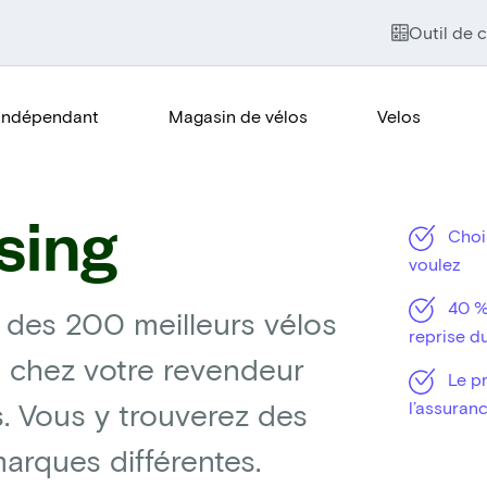
Outil de c
Indépendant
Magasin de vélos
Velos
sing
Chois
voulez
40 % 
 des 200 meilleurs vélos
reprise d
 chez votre revendeur
Le pr
s. Vous y trouverez des
l’assuran
rques différentes.