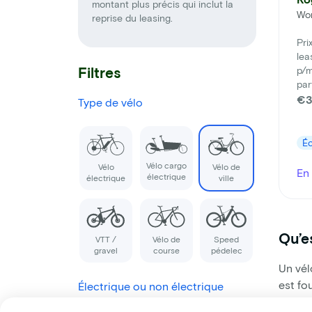
montant plus précis qui inclut la
Wor
reprise du leasing.
Pri
lea
Filtres
p/m
par
€
Type de vélo
É
Vélo cargo
Vélo
Vélo de
En 
électrique
électrique
ville
Qu’e
VTT /
Vélo de
Speed
gravel
course
pédelec
Un vél
est fo
Électrique ou non électrique
beauco