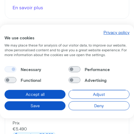
En savoir plus
Privacy policy
We use cookies
We may place these for analysis of our visitor data, to improve our website,
show personalised content and to give you a great website experience. For
more information about the cookies we use open the settings.
Necessary
Performance
Functional
Advertising
Urban Arrow
Shorty Performance Lince
Accept all
Adjust
Prix du leasing p/m à partir de
Save
Deny
€69
Prix
€5.490