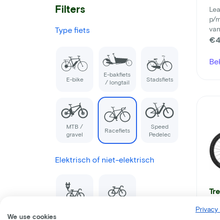
Filters
Lea
p/
van
Type fiets
€4
Be
E-bakfiets
E-bike
Stadsfiets
/ longtail
MTB /
Speed
Racefiets
gravel
Pedelec
Elektrisch of niet-elektrisch
Tr
Ma
Privacy 
We use cookies