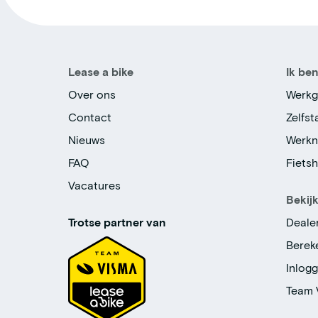
Lease a bike
Ik be
Over ons
Werkg
Contact
Zelfs
Nieuws
Werk
FAQ
Fiets
Vacatures
Bekij
Trotse partner van
Deale
Berek
Inlog
Team 