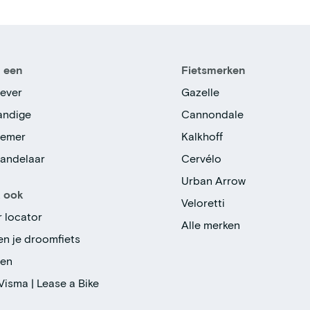
n een
Fietsmerken
ever
Gazelle
tandige
Cannondale
nemer
Kalkhoff
handelaar
Cervélo
Urban Arrow
k ook
Veloretti
r locator
Alle merken
en je droomfiets
gen
Visma | Lease a Bike