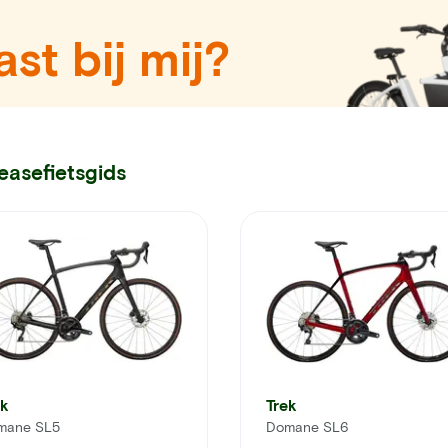
st bij mij?
easefietsgids
ek
Trek
mane SL5
Domane SL6