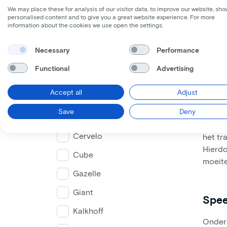
Lea
Frame model
We may place these for analysis of our visitor data, to improve our website, sho
p/
personalised content and to give you a great website experience. For more
van
information about the cookies we use open the settings.
€8
Necessary
Performance
Laag
Middel
Hoog
Be
Functional
Advertising
Merken
Accept all
Adjust
Batavus
Wat i
Save
Deny
Carqon
Een el
Cervelo
het tr
Hierdo
Cube
moeite
Gazelle
Giant
Spee
Kalkhoff
Onder 