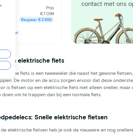
seprijs
contact met ons o
w
m
Prijs
af
€7.099
9
Bespaar
€3.856
kijk meer
s een elektrische fiets
ektrische fiets is een tweewieler die naast het gewone fietsen
appen. De motor en de accu zorgen ervoor dat deze onderst
or is fietsen op een elektrische fiets niet alleen sneller, ma
 doen om te trappen dan bij een normale fiets.
dpedelecs: Snelle elektrische fietsen
de elektrische fietsen heb je ook de nieuwere en nog sneller