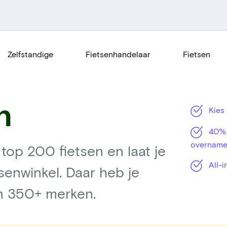
Zelfstandige
Fietsenhandelaar
Fietsen
n
Kies 
40% g
overname 
 top 200 fietsen en laat je
All-i
tsenwinkel. Daar heb je
an 350+ merken.