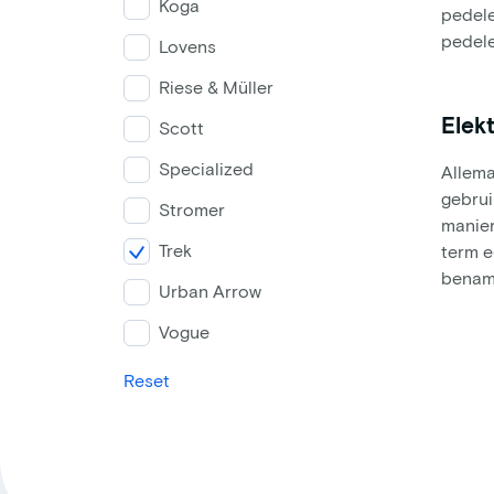
Koga
pedele
pedele
Lovens
Riese & Müller
Elekt
Scott
Specialized
Allema
gebrui
Stromer
manier
Trek
term e
benami
Urban Arrow
Vogue
Reset