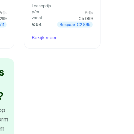
Leaseprijs
p/m
Prijs
Prijs
vanaf
299
€5.099
€64
511
Bespaar
€2.895
Bekijk meer
s
?
op
orm
em