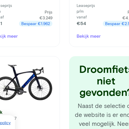
seprijs
Leaseprijs
m
p/m
Prijs
af
vanaf
€3.249
€4.
1
€54
Bespaar
€1.962
Bespaar
€2.
kijk meer
Bekijk meer
Droomfiet
niet
gevonden
Naast de selectie 
ek
de website is er en
done SL7
veel mogelijk. Ne
policy