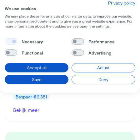
Privacy policy
We use cookies
We may place these for analysis of our visitor data, to improve our website,
show personalised content and to give you a great website experience. For
more information about the cookies we use open the settings.
Necessary
Performance
Giant
Functional
Advertising
TCR Advanced Pro Team Disc
Leaseprijs p/m vanaf
Accept all
Adjust
€51
Save
Deny
Prijs
€4.050
Bespaar
€2.381
Bekijk meer