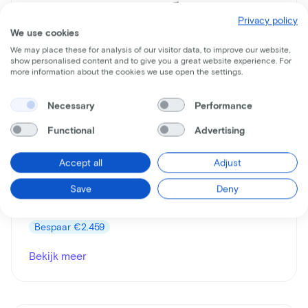
Privacy policy
We use cookies
We may place these for analysis of our visitor data, to improve our website,
show personalised content and to give you a great website experience. For
more information about the cookies we use open the settings.
Necessary
Performance
Trek
Functional
Advertising
Powerfly 5
Leaseprijs p/m vanaf
Accept all
Adjust
€52
Save
Deny
Prijs
€4.199
Bespaar
€2.459
Bekijk meer