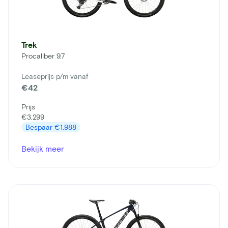
Trek
Procaliber 9.7
Leaseprijs p/m vanaf
€42
Prijs
€3.299
Bespaar
€1.988
Bekijk meer