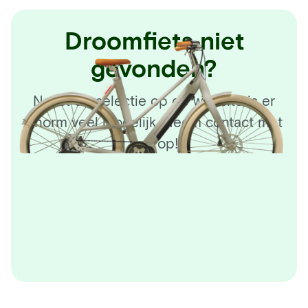
Droomfiets niet
gevonden?
Naast de selectie op de website is er
enorm veel mogelijk. Neem contact met
ons op!