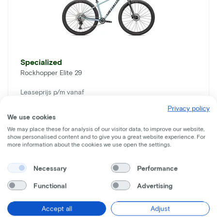
Specialized
Rockhopper Elite 29
Leaseprijs p/m vanaf
€17
Privacy policy
We use cookies
Prijs
We may place these for analysis of our visitor data, to improve our website,
€1.150
show personalised content and to give you a great website experience. For
Bespaar
€896
more information about the cookies we use open the settings.
Bekijk meer
Necessary
Performance
Functional
Advertising
Accept all
Adjust
Droomfiets niet