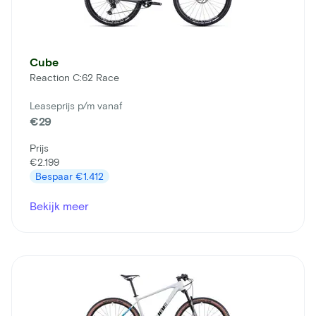
Cube
Reaction C:62 Race
Leaseprijs p/m vanaf
€29
Prijs
€2.199
Bespaar
€1.412
Bekijk meer