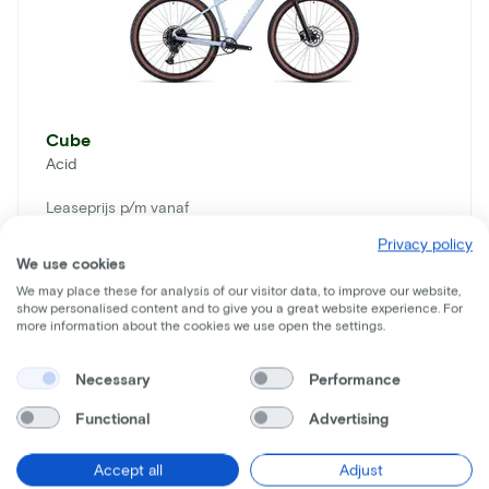
Cube
Acid
Leaseprijs p/m vanaf
€17
Privacy policy
We use cookies
Prijs
We may place these for analysis of our visitor data, to improve our website,
€1.099
show personalised content and to give you a great website experience. For
Bespaar
€873
more information about the cookies we use open the settings.
Bekijk meer
Necessary
Performance
Functional
Advertising
Accept all
Adjust
Droomfiets niet