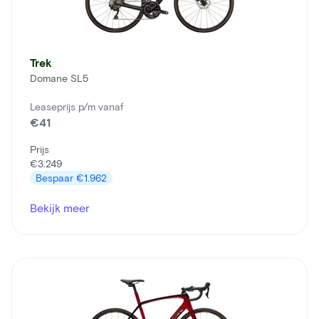
Trek
Domane SL5
Leaseprijs p/m vanaf
€41
Prijs
€3.249
Bespaar
€1.962
Bekijk meer