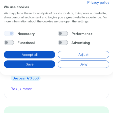
Privacy policy
We use cookies
We may place these for analysis of our visitor data, to improve our website,
show personalised content and to give you a great website experience. For
more information about the cookies we use open the settings.
Necessary
Performance
Trek
Functional
Advertising
Madone SL7
Leaseprijs p/m vanaf
Accept all
Adjust
€89
Save
Deny
Prijs
€7.099
Bespaar
€3.856
Bekijk meer