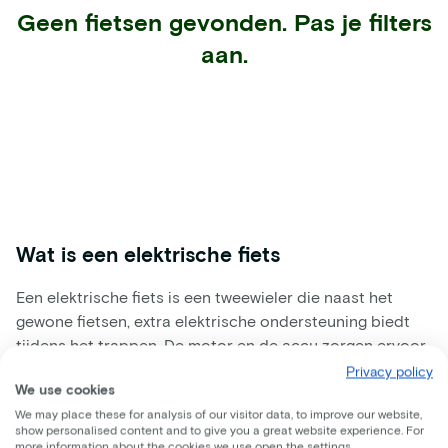
Geen fietsen gevonden. Pas je filters
aan.
Wat is een elektrische fiets
Een elektrische fiets is een tweewieler die naast het
gewone fietsen, extra elektrische ondersteuning biedt
tijdens het trappen. De motor en de accu zorgen ervoor
dat deze ondersteuning wordt opgewekt en
Privacy policy
We use cookies
overgebracht. Hierdoor is fietsen op een elektrische
We may place these for analysis of our visitor data, to improve our website,
fiets niet alleen sneller, maar ook een stuk
show personalised content and to give you a great website experience. For
comfortabeler. Je moet minder moeite doen om te
more information about the cookies we use open the settings.