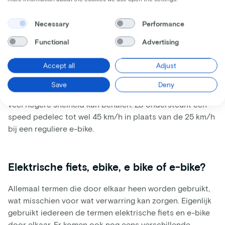
trappen dan bij een normale fiets.
Necessary
Performance
Functional
Advertising
Speedpedelecs: Snelle elektrische fietsen
Accept all
Adjust
Onder de elektrische fietsen heb je ook de nieuwere en
nog snellere variant, namelijk de speedpedelec. De
Save
Deny
speed pedelec is een snelle elektrische fiets die een
veel hogere snelheid kan behalen. Zo ondersteunt een
speed pedelec tot wel 45 km/h in plaats van de 25 km/h
bij een reguliere e-bike.
Elektrische fiets, ebike, e bike of e-bike?
Allemaal termen die door elkaar heen worden gebruikt,
wat misschien voor wat verwarring kan zorgen. Eigenlijk
gebruikt iedereen de termen elektrische fiets en e-bike
door elkaar. Er komen ook nog eens verschillende