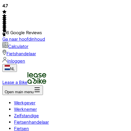
4.7
416
Google Reviews
Ga naar hoofdinhoud
Calculator
Fietshandelaar
Inloggen
NL
Lease a Bike
Open main menu
Werkgever
Werknemer
Zelfstandige
Fietsenhandelaar
Fietsen