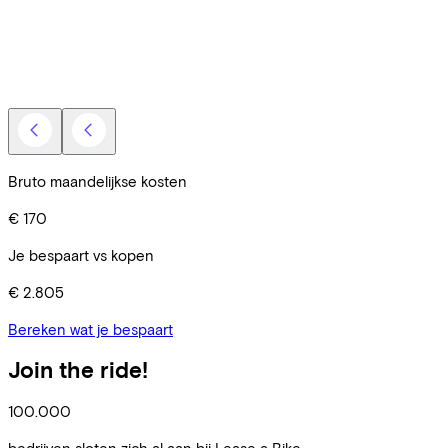
V
E
Bruto maandelijkse kosten
€ 170
Je bespaart vs kopen
€ 2.805
Bereken wat je bespaart
Join the ride!
100.000
bedrijven sloten zich al aan bij Lease a Bike