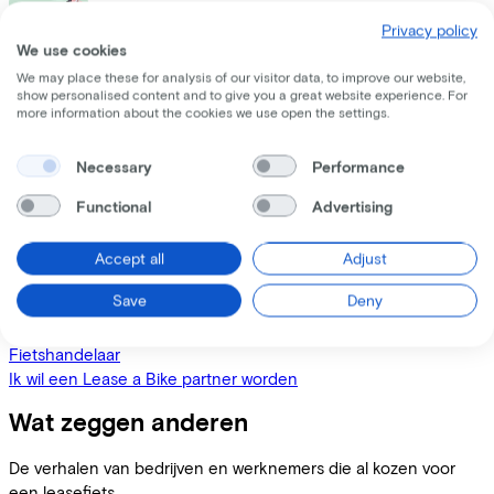
Privacy policy
We use cookies
We may place these for analysis of our visitor data, to improve our website,
Zelfstandige
show personalised content and to give you a great website experience. For
Ik wil een leasefiets voor mezelf als zelfstandige
more information about the cookies we use open the settings.
Necessary
Performance
Functional
Advertising
Werknemer
Ik wil een fiets leasen via m'n werkgever
Accept all
Adjust
Save
Deny
Fietshandelaar
Ik wil een Lease a Bike partner worden
Wat zeggen anderen
De verhalen van bedrijven en werknemers die al kozen voor
een leasefiets.